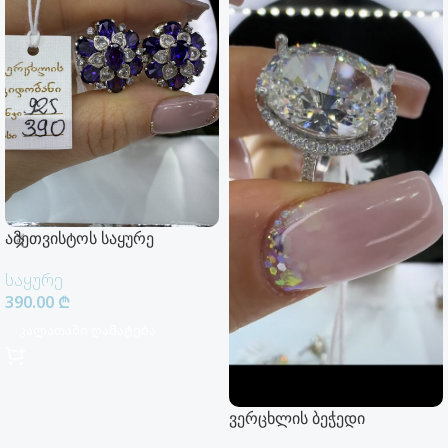
ამეთვისტოს საყურე
საყურე
390.00
₾
Კალათაში Დამატება
ვერცხლის ბეჭედი