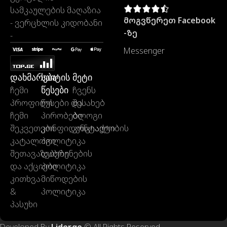
სამკაულების მაღაზია
მოგვწერეთ Facebook
- ვერცხლის კიდობანი
-ზე
-
Messenger
დახმარება
საიტის
მეტი
წესები
ჩემი
ჩვენს
პროფილი
წესები და
შესახებ
ჩემი
პირობები
ბლოგი
შეკვეთები
კონფიდენციალობის
კონტაქტი
კატალოგი
პოლიტიკა
შეთავაზებები
დაბრუნების
და აქციები
პოლიტიკა
კითხვა
მიწოდების
&
პოლიტიკა
პასუხი
Developed By
Lider.ge
© All Rights Reserved.