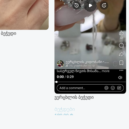
 ბეჭედი
 Დამატება
ვერცხლის ბეჭედი
ბეჭდები
180.00
₾
Კალათაში Დამატება