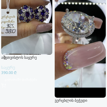
ამეთვისტოს საყურე
საყურე
390.00
₾
Კალათაში Დამატება
ვერცხლის ბეჭედი