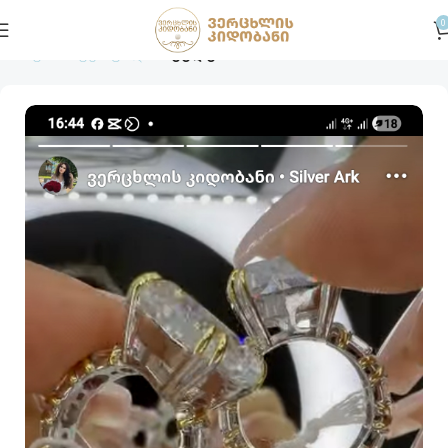
0
მთავარი
ვერცხლი
ბეჭდები