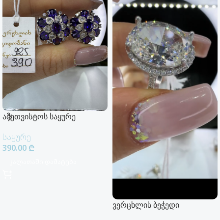
ამეთვისტოს საყურე
საყურე
390.00
₾
Კალათაში Დამატება
ვერცხლის ბეჭედი