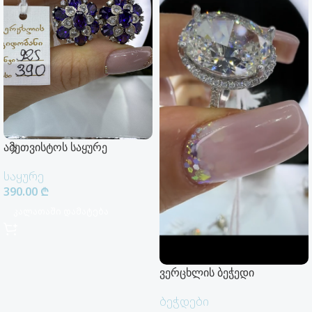
ამეთვისტოს საყურე
საყურე
390.00
₾
Კალათაში Დამატება
ვერცხლის ბეჭედი
ბეჭდები