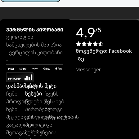
4,9
/5
ვერცხლის
სამკაულების მაღაზია
მოგვწერეთ Facebook
- ვერცხლის კიდობანი
-ზე
-
Messenger
დახმარება
საიტის
მეტი
წესები
ჩემი
ჩვენს
პროფილი
წესები და
შესახებ
ჩემი
პირობები
ბლოგი
შეკვეთები
კონფიდენციალობის
კონტაქტი
კატალოგი
პოლიტიკა
შეთავაზებები
დაბრუნების