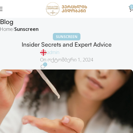
0
Blog
Home
Sunscreen
SUNSCREEN
Insider Secrets and Expert Advice
admin
On ოქტომბერი 1, 2024
0