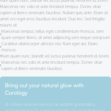
Nam quam nunc, blandit vel, luctus pulvinar, hendrerit id, lorem.
Maecenas nec odio et ante tincidunt tempus. Donec vitae
sapien ut libero venenatis faucibus. Nullam quis ante. Etiam sit
amet orci eget eros faucibus tincidunt. Duis leo. Sed fringilla
mauris sit
Maecenas tempus, tellus eget condimentum rhoncus, sem
quam semper libero, sit amet adipiscing sem neque sed ipsum.
Curabitur ullamcorper ultricies nisi. Nam eget dui. Etiam
rhoncus.
Nam quam nunc, blandit vel, luctus pulvinar, hendrerit id, lorem.
Maecenas nec odio et ante tincidunt tempus. Donec vitae
sapien ut libero venenatis faucibus.
Bring out your natural glow with
Curology
At solmen va esser necessi far uniform grammatica,
pronunciation e plu sommun paroles. Ma quande lingues