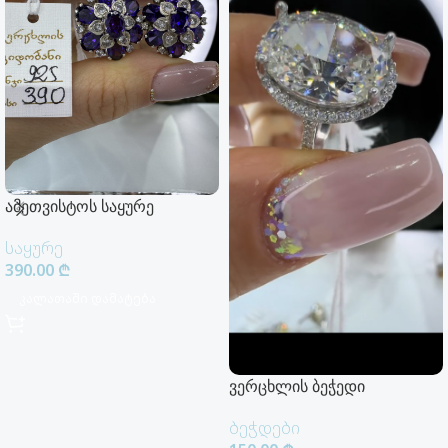
ამეთვისტოს საყურე
საყურე
390.00
₾
Კალათაში Დამატება
ვერცხლის ბეჭედი
ბეჭდები