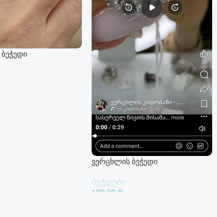
 ბეჭედი
 Დამატება
ვერცხლის ბეჭედი
ბეჭდები
180.00
₾
Კალათაში Დამატება