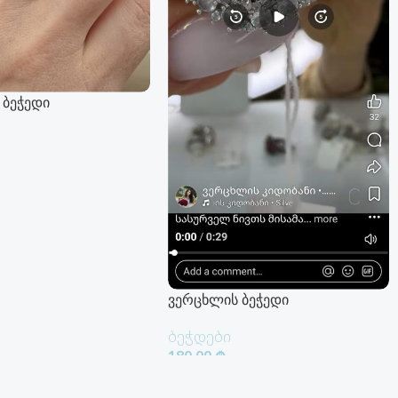
 ბეჭედი
 Დამატება
ვერცხლის ბეჭედი
ბეჭდები
180.00
₾
Კალათაში Დამატება