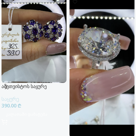
ამეთვისტოს საყურე
საყურე
390.00
₾
Კალათაში Დამატება