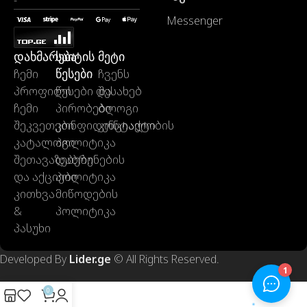
-
Messenger
დახმარება
საიტის
მეტი
წესები
ჩემი
ჩვენს
პროფილი
წესები და
შესახებ
ჩემი
პირობები
ბლოგი
შეკვეთები
კონფიდენციალობის
კონტაქტი
კატალოგი
პოლიტიკა
შეთავაზებები
დაბრუნების
და აქციები
პოლიტიკა
კითხვა
მიწოდების
&
პოლიტიკა
პასუხი
Developed By
Lider.ge
© All Rights Reserved.
0